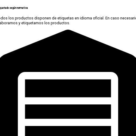
quetado según normativa
dos los productos disponen de etiquetas en idioma oficial. En caso necesari
laboramos y etiquetamos los productos.