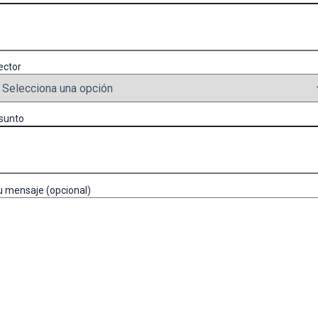
ector
sunto
u mensaje (opcional)