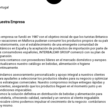
rtugal
uestra
Empresa
 empresa se fundó en 1987 con el objetivo inicial de que los turistas Britanic
e vacaciones en Mallorca pudieran consumir los productos propios de su país
osteriormente, con el establecimiento de una emergente comunidad de
itánicos en España y la aceptación de productos de importación por parte de
os consumidores españoles, INTERBALEAR GROUP comenzó con su plan de
xpansión.
hora contamos con proveedores líderes en el mercado doméstico y europeo.
ctualizamos nuestro catálogo en bebidas, alimentación e higiene
ontinuamente.
rindamos asesoramiento personalizado y apoyo integral a nuestros clientes
ra ayudarles a seleccionar los productos ideales para su negocio y optimizar
us estrategias comerciales. Nuestro compromiso incluye entregas rápidas y
icientes, asegurando que los productos lleguen en el momento justo y en
ondiciones impecables.
mos la solución definitiva en distribución de bebidas y alimentación para
stelería, ofreciendo calidad, variedad y un servicio al cliente inigualable.
escubre cómo podemos impulsar el crecimiento de tu negocio: contáctanos
oy mismo.