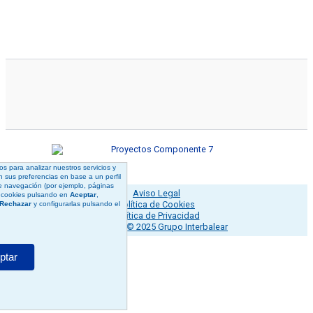
s para analizar nuestros servicios y
n sus preferencias en base a un perfil
de navegación (por ejemplo, páginas
Aviso Legal
s cookies pulsando en
Aceptar
,
Política de Cookies
Rechazar
y configurarlas pulsando el
Política de Privacidad
Copyright © 2025 Grupo Interbalear
ptar