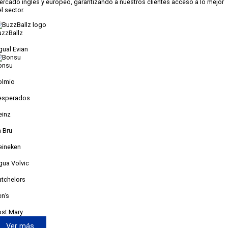
rcado inglés y europeo, garantizando a nuestros clientes acceso a lo mejor
l sector.
uzzBallz
gual Evian
onsu
olmio
esperados
einz
n Bru
eineken
gua Volvic
atchelors
n’s
ost Mary
Ver más