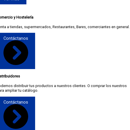
omercio y Hostelería
nta a tiendas, supermercados, Restaurantes, Bares, comerciantes en general.
Contáctanos
stribuidores
demos distribuir tus productos a nuestros clientes. O comprar los nuestros
ra ampliar tu catálogo.
Contáctanos