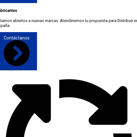
abricantes
stamos abiertos a nuevas marcas. Atenderemos tu propuesta para Distribuir e
spaña.
Contáctanos