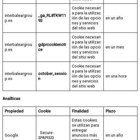
Cookie necesari
a para la utilizac
interbaleargrou
_ga_RL8TKW11
ión de las opcio
en un año
p.es
92
nes y servicios
del sitio web
Cookie necesari
a para la utilizac
interbaleargrou
gdprcookienoti
ión de las opcio
en un mes
p.es
ce
nes y servicios
del sitio web
Cookie necesari
a para la utilizac
interbaleargrou
october_sessio
ión de las opcio
en una hora
p.es
n
nes y servicios
del sitio web
Analíticas
Propiedad
Cookie
Finalidad
Plazo
Estas cookies
se utilizan para
entregar
Secure-
Google
anuncios más
en un año
3PAPISID