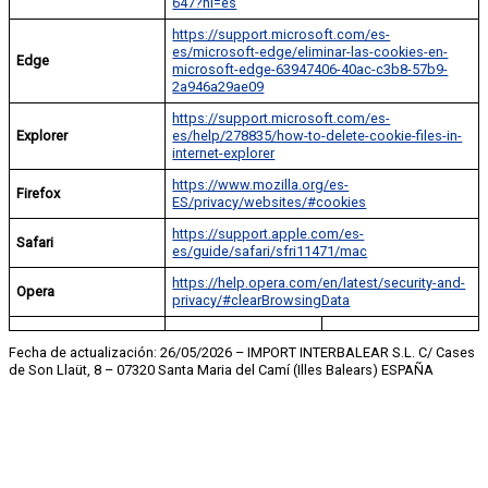
647?hl=es
https://support.microsoft.com/es-
es/microsoft-edge/eliminar-las-cookies-en-
Edge
microsoft-edge-63947406-40ac-c3b8-57b9-
2a946a29ae09
https://support.microsoft.com/es-
Explorer
es/help/278835/how-to-delete-cookie-files-in-
internet-explorer
https://www.mozilla.org/es-
Firefox
ES/privacy/websites/#cookies
https://support.apple.com/es-
Safari
es/guide/safari/sfri11471/mac
https://help.opera.com/en/latest/security-and-
Opera
privacy/#clearBrowsingData
Fecha de actualización: 26/05/2026 – IMPORT INTERBALEAR S.L. C/ Cases
de Son Llaüt, 8 – 07320 Santa Maria del Camí (Illes Balears) ESPAÑA