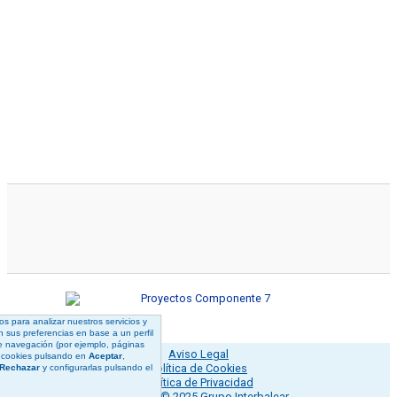
s para analizar nuestros servicios y
n sus preferencias en base a un perfil
de navegación (por ejemplo, páginas
Aviso Legal
s cookies pulsando en
Aceptar
,
Política de Cookies
Rechazar
y configurarlas pulsando el
Política de Privacidad
Copyright © 2025 Grupo Interbalear