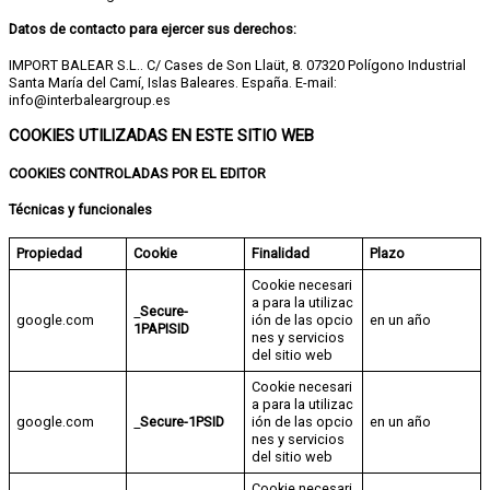
Datos de contacto para ejercer sus derechos:
IMPORT BALEAR S.L.. C/ Cases de Son Llaüt, 8. 07320 Polígono Industrial
Santa María del Camí, Islas Baleares. España. E-mail:
info@interbaleargroup.es
COOKIES UTILIZADAS EN ESTE SITIO WEB
COOKIES CONTROLADAS POR EL EDITOR
Técnicas y funcionales
Propiedad
Cookie
Finalidad
Plazo
Cookie necesari
a para la utilizac
Secure-
google.com
ión de las opcio
en un año
1PAPISID
nes y servicios
del sitio web
Cookie necesari
a para la utilizac
google.com
Secure-1PSID
ión de las opcio
en un año
nes y servicios
del sitio web
Cookie necesari