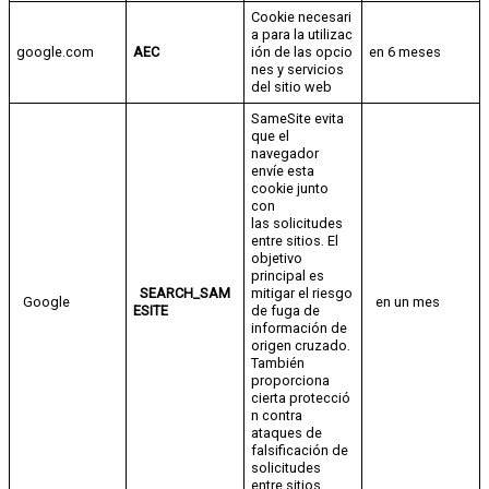
Cookie necesari
a para la utilizac
google.com
AEC
ión de las opcio
en 6 meses
nes y servicios
del sitio web
SameSite evita
que el
navegador
envíe esta
cookie junto
con
las solicitudes
entre sitios. El
objetivo
principal es
SEARCH_SAM
mitigar el riesgo
Google
en un mes
ESITE
de fuga de
información de
origen cruzado.
También
proporciona
cierta protecció
n contra
ataques de
falsificación de
solicitudes
entre sitios.