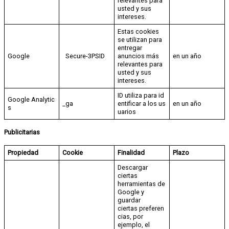
relevantes para
usted y sus
intereses.
Estas cookies
se utilizan para
entregar
Google
Secure-3PSID
anuncios más
en un año
relevantes para
usted y sus
intereses.
ID utiliza para id
Google Analytic
_ga
entificar a los us
en un año
s
uarios
Publicitarias
Propiedad
Cookie
Finalidad
Plazo
Descargar
ciertas
herramientas de
Google y
guardar
ciertas preferen
cias, por
ejemplo, el